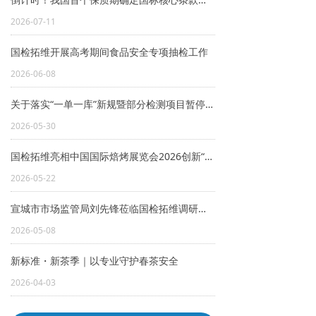
2026-07-11
国检拓维开展高考期间食品安全专项抽检工作
2026-06-08
关于落实“一单一库”新规暨部分检测项目暂停加盖CMA标志的说明
2026-05-30
国检拓维亮相中国国际焙烤展览会2026创新“新势力”论坛
2026-05-22
宣城市市场监管局刘先锋莅临国检拓维调研指导
2026-05-08
新标准・新茶季｜以专业守护春茶安全
2026-04-03