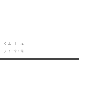
上一个：
无
ꄴ
下一个：
无
ꄲ
友情链接Links
电话：400-878-7308 / 0563-3399308
邮箱：ahtwjc@163.com
地址：安徽省宣城经济技术开发区日新路18号
版权所有：国检测试控股集团（安徽）拓维检
测服务有限公司