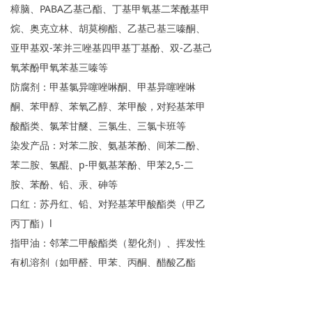
樟脑、PABA乙基己酯、丁基甲氧基二苯酰基甲
烷、奥克立林、胡莫柳酯、乙基己基三嗪酮、
亚甲基双-苯并三唑基四甲基丁基酚、双-乙基己
氧苯酚甲氧苯基三嗪等
防腐剂：甲基氯异噻唑啉酮、甲基异噻唑啉
酮、苯甲醇、苯氧乙醇、苯甲酸，对羟基苯甲
酸酯类、氯苯甘醚、三氯生、三氯卡班等
染发产品：对苯二胺、氨基苯酚、间苯二酚、
苯二胺、氢醌、p-甲氨基苯酚、甲苯2,5-二
胺、苯酚、铅、汞、砷等
口红：苏丹红、铅、对羟基苯甲酸酯类（甲乙
丙丁酯）l
指甲油：邻苯二甲酸酯类（塑化剂）、挥发性
有机溶剂（如甲醛、甲苯、丙酮、醋酸乙酯
等）、苏丹红
洗护产品：丙烯酰胺、亚硝基二乙醇胺等亚硝