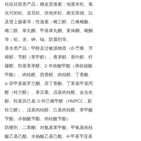
祛痘祛斑类产品：糖皮质激素：地塞米松、氢
化可的松、泼尼松、倍他米松、曲安萘德、以
及肾上腺素等；性激素：雌三醇、己烯雌酚、
雌二醇、睾丸酮、甲基睾丸酮、黄体酮、雌酮
等；铅、汞、砷、镉、防腐剂等。
香水类产品：甲醇及过敏源物质（d-苎烯、芳
樟醇、苄醇（苯甲醇）、香茅醇、香叶醇、柠
檬醛、羟基香茅醛、2-辛炔酸甲酯（庚炔碳酸
甲酯）、肉桂醛、茴香醇、肉桂醇、丁香酚、
α-异甲基紫罗兰酮、异丁香酚、丁苯基甲基丙
醛（铃兰醛）、香豆素、戊基肉桂醛、金合欢
醇、羟基异己基-3-环己烯甲醛（HMPCC，新
铃兰醛）、戊基肉桂醇、己基肉桂醛、苯甲酸
苄酯、水杨酸苄酯、肉桂酸苄酯）
防晒剂：二苯酮、对氨基苯甲酸、甲氧基肉桂
酸乙基己酯、水杨酸乙基己酯、4-甲基苄亚基