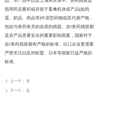
品、水产品中以及土壤和水体中。兽药残留是
指用药后蓄积或存留于畜禽机体或产品(如鸡
蛋、奶品、肉品等)中原型药物或其代谢产物，
包括与兽药有关的杂质的残留。农/兽药残留都
是农产品质量安全的重要影响因素，国家对于
农/兽药残留都有严格的标准。出口企业更需要
严密关注以应对欧盟、日本等国家日益严格的
标准。
上一个：
无
ꄴ
下一个：
无
ꄲ
友情链接Links
电话：400-878-7308 / 0563-3399308
邮箱：ahtwjc@163.com